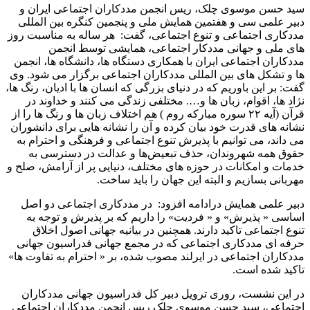
سید حسن موسوی چلک، ریس انجمن مددکاران اجتماعی ایران و
دبیر علمی سی و هفتمین همایش ملی و پنجمین کنگره بین المللی
مددکاری اجتماعی و تنوع اجتماعی، گفت: هر ساله به مناسبت روز
های ملی و جهانی مددکار اجتماعی، همایشی توسط انجمن
مددکاران اجتماعی ایران با همکاری دستگاه ها، دانشگاه ها، انجمن
ها و تشکل های بین المللی مددکاران اجتماعی برگزار می شود. وی
گفت: بر این باوریم که در دنیای بزرگی که انسان ها با ادیان، رنگ ها،
نژاد ها، اقوام، زبان ها و…. مختلفی زندگی می کنند و خداوند در
قرآن (آیه ۲۲ سوره مبارکه روم ) هم اختلاف زبان ها و رنگ ها را از
نشانه های قدرت خود بیان کرده و آن را نشانه هایی برای دانشوران
می داند، می توانیم با پذیرش تنوع اجتماعی و فرهنگی و احترام به
حقوق همه شهروندان‌، حذف تبعیض‌ها و عدالت در دسترسی به
خدمات و امکانات در حوزه های مختلف، دنیایی پر از آرامش، صلح و
مهربانی بسازیم و البته این جهان را باید ساخت.
دبیر علمی همایش درادامه افزود: در مددکاری اجتماعی دو اصل
اساسی « پذیرش» و « فردیت» را داریم که بر پذیرش و توجه به
تنوع اجتماعی تاکید دارند. همچنین در بیانیه جهانی اصول اخلاق
حرفه ای مددکاری اجتماعی که در مجمع جهانی فدراسیون جهانی
مددکاران اجتماعی در ایرلند مصوب شده، بر « احترام به تفاوت ها»
تاکید شده است.
در این نشست، روری ترویل دبیر کل فدراسیون جهانی مددکاران
اجتماعی، سید حسن موسوی چلک ریس انجمن مددکاران اجتماعی