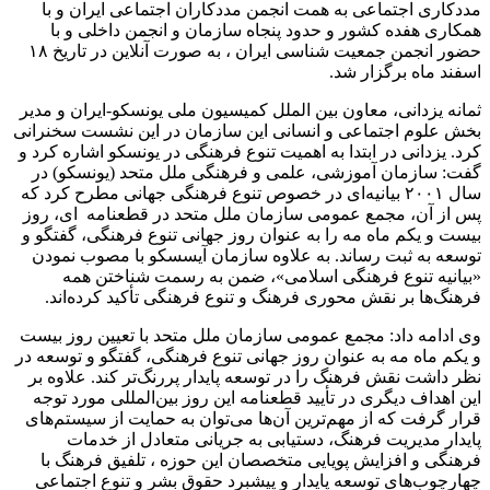
مددکاری اجتماعی به همت انجمن مددکاران اجتماعی ایران و با
همکاری هفده کشور و حدود پنجاه سازمان و انجمن داخلی و با
حضور انجمن جمعیت شناسی ایران ، به صورت آنلاین در تاریخ ۱۸
اسفند ماه برگزار شد.
ثمانه یزدانی، معاون بین الملل کمیسیون ملی یونسکو-ایران و مدیر
بخش علوم اجتماعی و انسانی این سازمان در این نشست سخنرانی
کرد. یزدانی در ابتدا به اهمیت تنوع فرهنگی در یونسکو اشاره کرد و
گفت: سازمان آموزشی، علمی و فرهنگی ملل متحد (یونسکو) در
سال ۲۰۰۱ بیانیه‌ای در خصوص تنوع فرهنگی جهانی مطرح کرد که
پس از آن، مجمع عمومی سازمان ملل متحد در قطعنامه‌ ای، روز
بیست و یکم ماه مه را به عنوان روز جهانی تنوع فرهنگی، گفتگو و
توسعه به ثبت رساند. به علاوه سازمان آیسسکو با مصوب نمودن
«بیانیه تنوع فرهنگی اسلامی»، ضمن به رسمت شناختن همه
فرهنگ‌ها بر نقش محوری فرهنگ و تنوع فرهنگی تأکید کرده‌اند.
وی ادامه داد: مجمع عمومی سازمان ملل متحد با تعیین روز بیست
و یکم ماه مه به عنوان روز جهانی تنوع فرهنگی، گفتگو و توسعه در
نظر داشت نقش فرهنگ را در توسعه پایدار پررنگ‌تر کند. علاوه بر
این اهداف دیگری در تأیید قطعنامه این روز بین‌المللی مورد توجه
قرار گرفت که از مهم‌ترین آن‌ها می‌توان به حمایت از سیستم‌های
پایدار مدیریت فرهنگ، دستیابی به جریانی متعادل از خدمات
فرهنگی و افزایش پویایی متخصصان این حوزه ، تلفیق فرهنگ با
چهارچوب‌های توسعه پایدار و پیشبرد حقوق بشر و تنوع اجتماعی