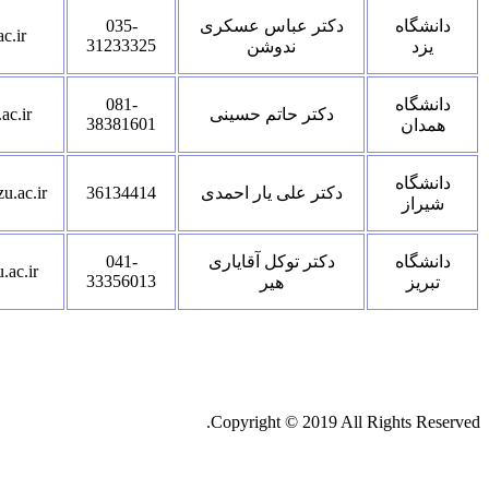
دانشگاه
دکتر عباس عسکری
035-
c.ir
31233325
یزد
ندوشن
دانشگاه
081-
دکتر حاتم حسینی
ac.ir
38381601
همدان
دانشگاه
دکتر علی یار احمدی
36134414
u.ac.ir
شیراز
دانشگاه
دکتر توکل آقایاری
041-
.ac.ir
33356013
تبریز
هیر
Copyright © 2019 All Rights Reserved.