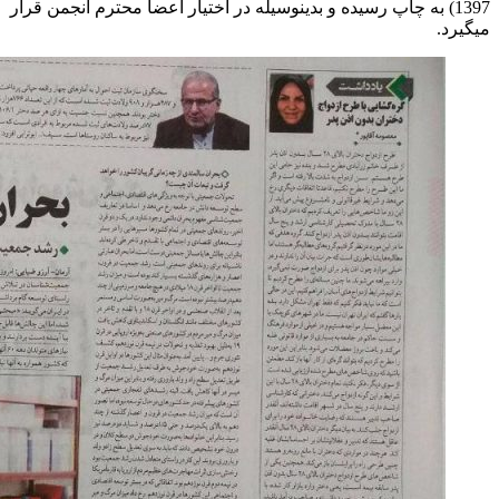
1397) به چاپ رسيده و بدينوسيله در اختيار اعضا محترم انجمن قرار
ميگيرد.